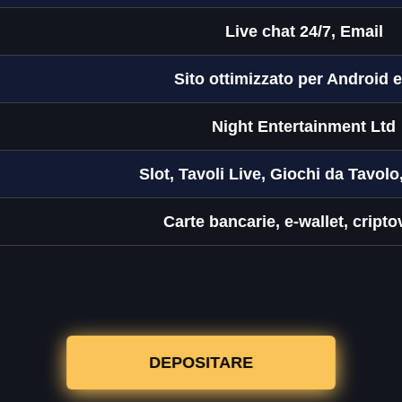
Live chat 24/7, Email
Sito ottimizzato per Android 
Night Entertainment Ltd
Slot, Tavoli Live, Giochi da Tavolo
Carte bancarie, e-wallet, cripto
DEPOSITARE