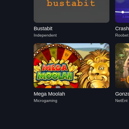
Bustabit
Crash
Independent
Roobet
Mega Moolah
Gonzo
Microgaming
NetEnt