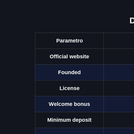
D
Lightning Roulette
Bustabit
Mega Moolah
Funky
Crash
Gonzo
Evolution Gaming
Independent
Microgaming
Evolut
Roobet
NetEnt
Parametro
Official website
Founded
License
Live Baccarat
JetX
Sweet Bonanza
Monop
Spac
The D
Welcome bonus
Evolution Gaming
Smartsoft Gaming
Pragmatic Play
Evolut
Pragmat
Pragmat
Minimum deposit