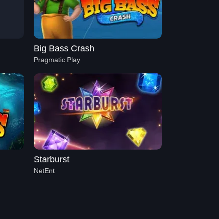
Big Bass Crash
Pragmatic Play
Starburst
NetEnt